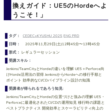
換えガイド：UE5のHordeへよ
うこそ！」
タグ：
CEDEC+KYUSHU 2025
ENG PRD
日時：
2025年11月29日(土)12時45分〜13時45分
形式：
レギュラーセッション
受講スキル：
Jenkins/TeamCityとHordeの違いを理解 UE5＋Perforce向
けHorde活用法の習得 JenkinsからHordeへの移行手順と
ポイント 効率的なCI/CDパイプライン設計の知識
受講者が得られるであろう知見:
Jenkins/TeamCityとHordeの位置づけと強みの理解 UE5・
Perforceに最適化されたCI/CDの運用知見 移行時の課題と
ベストプラクティス 開発効率とスケーラビリティ向上の