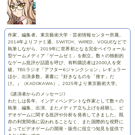
作家、編集者。東京藝術大学・芸術情報センター所属。
2014年よりファミ通、SWITCH、WIRED、VOGUEなどで
執筆しながら、2019年に世界初となる完全ペイウォール
型ゲームメディア「ゲームゼミ」を創立。数々の独創的
なゲーム批評が話題を呼び、有料購読者は2000人を突
破。TBSラジオ「アフター6ジャンクション」レギュラー
ほか、出演多数。著書に『好きなものを「推す」だ
け。』（KADOKAWA）。2025年より東京藝術大学。
《講演者からのメッセージ》
わたしは長年、インディペンデントな作家として数々の
執筆、編集、出演、またメディア立ち上げを経験し、ビ
デオゲームに関する批評や分析を発表してきました。既
存の利害関係に囚われることなく、また国際的な視野に
よってビデオゲームの開発・販売に役立つ知見を提供で