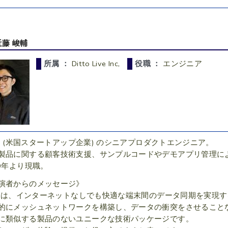
近藤 峻輔
所属 ：
Ditto Live Inc,
役職 ：
エンジニア
tto (米国スタートアップ企業) のシニアプロダクトエンジニア。
製品に関する顧客技術支援、サンプルコードやデモアプリ管理に
19年より現職。
演者からのメッセージ》
ttoは、インターネットなしでも快適な端末間のデータ同期を実現
的にメッシュネットワークを構築し、データの衝突をさせること
に類似する製品のないユニークな技術パッケージです。