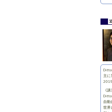
Di
主に
20
《講
Di
自動
世界