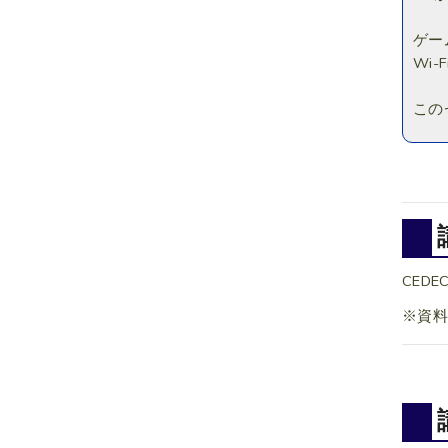
ゲー
Wi
この
CEDEC 
※資