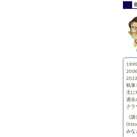
19
20
202
執筆
主に
過去
クラ
《講
Di
みな