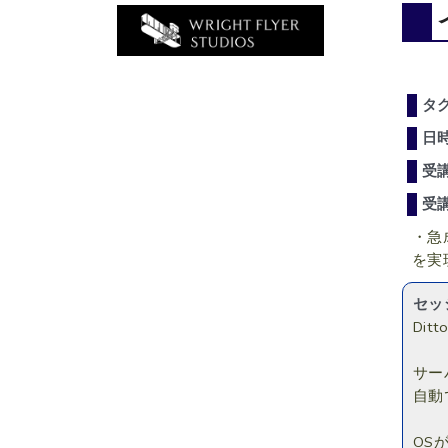
タ
日
受
受
・急
を実
セッ
Di
サー
自動
OS