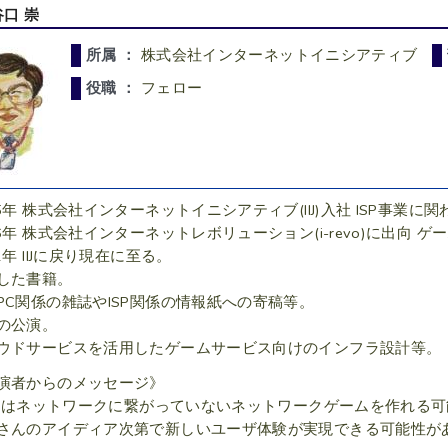
谷口 崇
所属 ：
株式会社インターネットイニシアティブ
役職 ：
フェロー
95年 株式会社インターネットイニシアティブ(IIJ)入社 ISP事業に
06年 株式会社インターネットレボリューション(i-revo)に出向 
2年 IIJに戻り現在に至る。
した書籍。
PC関係の雑誌やISP関係の情報紙への寄稿等。
の公演。
ウドサービスを活用したゲームサービス向けのインフラ設計等。
演者からのメッセージ》
ttoはネットワークに繋がっていないネットワークゲームを作れる
さんのアイディア次第で新しいユーザ体験が実現できる可能性が