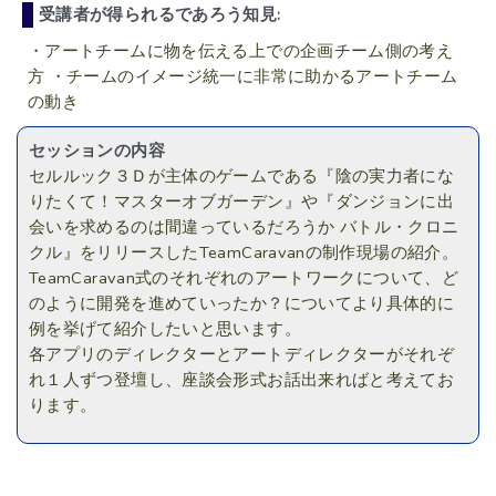
受講者が得られるであろう知見:
・アートチームに物を伝える上での企画チーム側の考え
方 ・チームのイメージ統一に非常に助かるアートチーム
の動き
セッションの内容
セルルック３Ｄが主体のゲームである『陰の実力者にな
りたくて！マスターオブガーデン』や『ダンジョンに出
会いを求めるのは間違っているだろうか バトル・クロニ
クル』をリリースしたTeamCaravanの制作現場の紹介。
TeamCaravan式のそれぞれのアートワークについて、ど
のように開発を進めていったか？についてより具体的に
例を挙げて紹介したいと思います。
各アプリのディレクターとアートディレクターがそれぞ
れ１人ずつ登壇し、座談会形式お話出来ればと考えてお
ります。