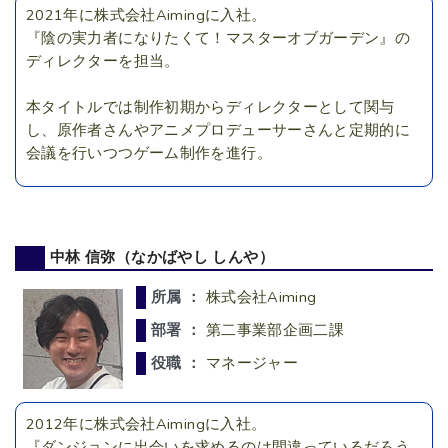
2021年に株式会社Aimingに入社。
『陰の実力者になりたくて！マスターオブガーデン』の
ディレクターを担当。
本タイトルでは制作初期からディレクターとして関与
し、原作者さんやアニメプロデューサーさんと定期的に
会議を行いつつゲーム制作を進行。
中林 信弥（なかばやし しんや）
所属 ：
株式会社Aiming
部署 ：
第二事業部企画二課
役職 ：
マネージャー
2012年に株式会社Aimingに入社。
『ダンジョンに出会いを求めるのは間違っているだろう