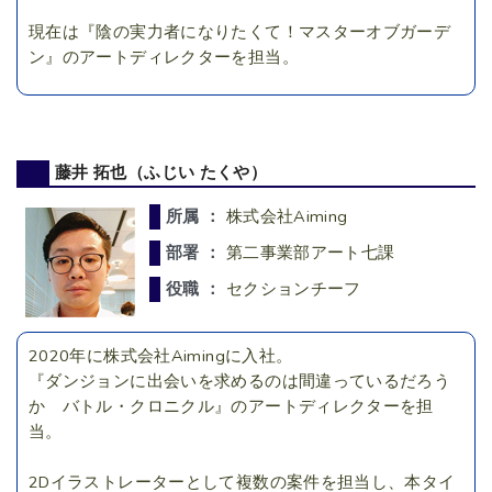
現在は『陰の実力者になりたくて！マスターオブガーデ
ン』のアートディレクターを担当。
藤井 拓也（ふじい たくや）
所属 ：
株式会社Aiming
部署 ：
第二事業部アート七課
役職 ：
セクションチーフ
2020年に株式会社Aimingに入社。
『ダンジョンに出会いを求めるのは間違っているだろう
か バトル・クロニクル』のアートディレクターを担
当。
2Dイラストレーターとして複数の案件を担当し、本タイ