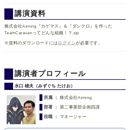
講演資料
株式会社Aiming『カゲマス』＆『ダンクロ』を作った
TeamCaravanってどんな組織！？.zip
※資料のダウンロードには
ログイン
が必要です。
講演者プロフィール
水口 雄夫（みずぐち たけお）
所属 ：
株式会社Aiming
部署 ：
第二事業部企画四課
役職 ：
マネージャー