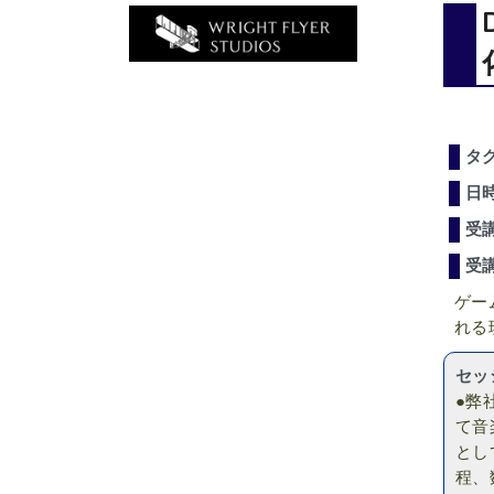
タ
日
受
受
ゲー
れる
セッ
●弊
て音
とし
程、