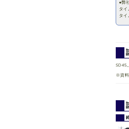
●弊
タイ
タイ
SD45_
※資