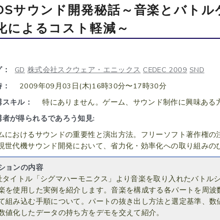
DSサウンド開発秘話～音楽とバトル
化によるコスト軽減～
グ：
GD
株式会社スクウェア・エニックス
CEDEC 2009
SND
時：
2009年09月03日(木)16時30分〜17時30分
講スキル：
特にありません。ゲーム、サウンド制作に興味ある
講者が得られるであろう知見:
ムにおけるサウンドの重要性と演出方法。フリーソフト著作権の
現世代機サウンド開発において、省力化・効率化への取り組みの
ションの内容
社タイトル「シグマハーモニクス」より音楽を取り入れたバトル
楽を使用した実例を紹介します。音楽を構成する各パートを周波
て組み込む手順について。パートの抜き出し方法と選定基準、数
数値化したデータの持ち方をデモを交えて紹介。