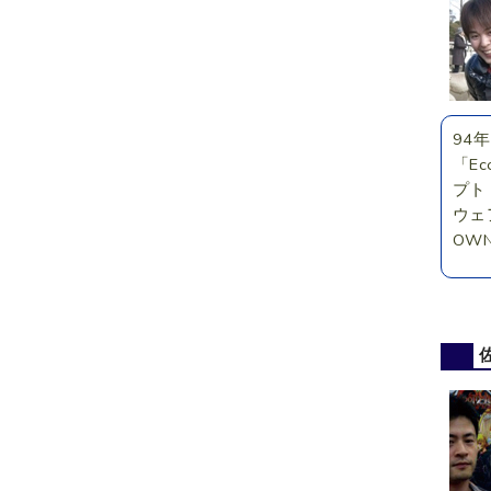
94
「Ec
プト
ウェ
OWN