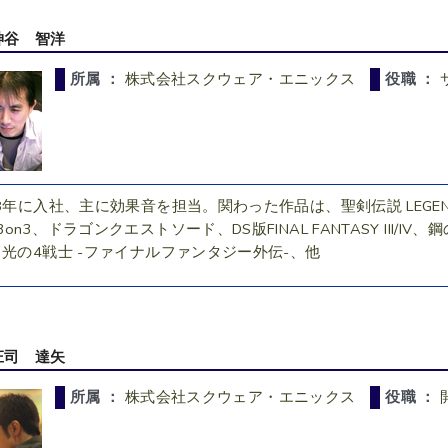
神谷 智洋
所属 ：
株式会社スクウェア・エニックス
役職 ：
98年に入社、主に効果音を担当。関わった作品は、聖剣伝説 LEGEND OF
on3、ドラゴンクエストソード、DS版FINAL FANTASY III/IV、鋼の
、光の4戦士 -ファイナルファンタジー外伝-、他
庄司 達矢
所属 ：
株式会社スクウェア・エニックス
役職 ：