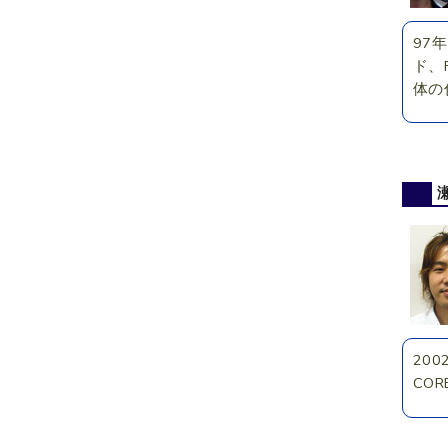
97
ド、
体の
200
COR