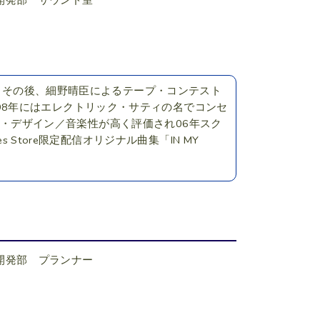
開発部 サウンド室
ー。その後、細野晴臣によるテープ・コンテスト
t」を結成。98年にはエレクトリック・サティの名でコンセ
ウンド・デザイン／音楽性が高く評価され06年スク
 Store限定配信オリジナル曲集「IN MY
開発部 プランナー