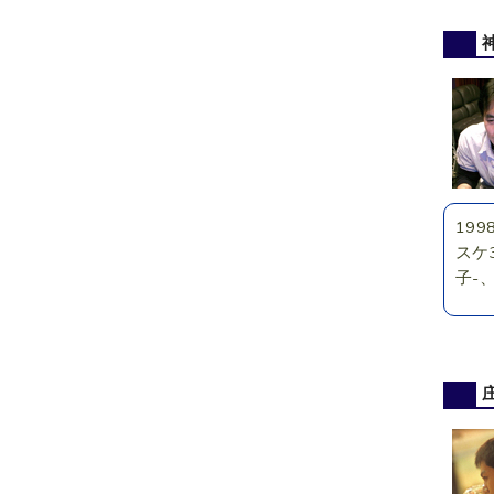
19
スケ3
子-