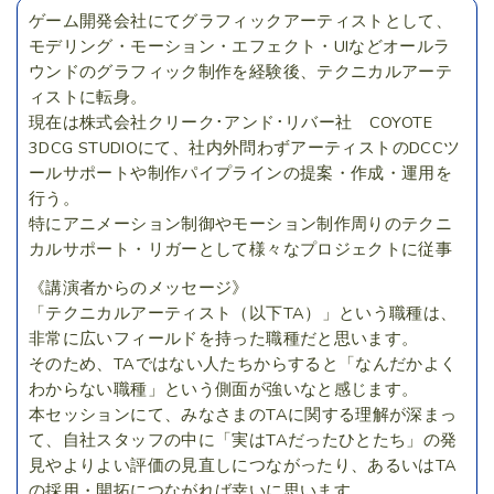
ゲーム開発会社にてグラフィックアーティストとして、
モデリング・モーション・エフェクト・UIなどオールラ
ウンドのグラフィック制作を経験後、テクニカルアーテ
ィストに転身。
現在は株式会社クリーク･アンド･リバー社 COYOTE
3DCG STUDIOにて、社内外問わずアーティストのDCCツ
ールサポートや制作パイプラインの提案・作成・運用を
行う。
特にアニメーション制御やモーション制作周りのテクニ
カルサポート・リガーとして様々なプロジェクトに従事
《講演者からのメッセージ》
「テクニカルアーティスト（以下TA）」という職種は、
非常に広いフィールドを持った職種だと思います。
そのため、TAではない人たちからすると「なんだかよく
わからない職種」という側面が強いなと感じます。
本セッションにて、みなさまのTAに関する理解が深まっ
て、自社スタッフの中に「実はTAだったひとたち」の発
見やよりよい評価の見直しにつながったり、あるいはTA
の採用・開拓につながれば幸いに思います。