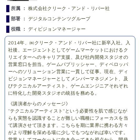
所属 ：
株式会社クリーク・アンド・リバー社
部署 ：
デジタルコンテンツグループ
役職 ：
ディビジョンマネージャー
2014年、㈱クリーク・アンド・リバー社に新卒入社。入
社後、エージェントとしてゲームマーケットにおけるク
リエイターへのキャリア支援、及び社内開発スタジオの
営業窓口を担当。ゲームパブリッシャー、ディベロッパ
ーへのソリューション営業に一貫して従事。現在、ディ
ビジョンマネージャーとしてメンバーマネジメント、及
びテクニカルアーティスト、ゲームエンジニアそれぞれ
に特化した開発スタジオの統括を務める。
《講演者からのメッセージ》
”テクニカルアーティスト”という必要性を肌で感じなが
らも実態を認識することが難しい職種にフォーカスを当
て講演させて頂きます。こちらを期に業界に携わる方々
がより理解を深める場に少しでもつながれば幸いです。
営業としてマーケットに向き合ってきた視点から、開発