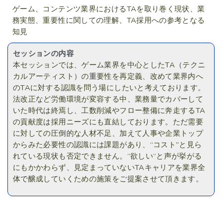
ゲーム、コンテンツ業界におけるTAを取り巻く現状、業
務実態、重要性に関しての理解、TA採用への参考となる
知見
セッションの内容
本セッションでは、ゲーム業界を中心としたTA（テクニ
カルアーティスト）の重要性を再定義、改めて業界内へ
のTAに対する認識を問う場にしたいと考えております。
法改正など労働環境が変容する中、業務量でカバーして
いた時代は終焉し、工数削減やフロー整備に奔走するTA
の貢献度は採用ニーズにも直結しております。ただ需要
に対しての圧倒的な人材不足、加えて人事や企業トップ
からみた必要性の認識には課題があり、“コスト”と見ら
れている現状も否定できません。“欲しい“と声が挙がる
にもかかわらず、見定まっていないTAキャリアを業界全
体で醸成していくための施策をご提案させて頂きます。