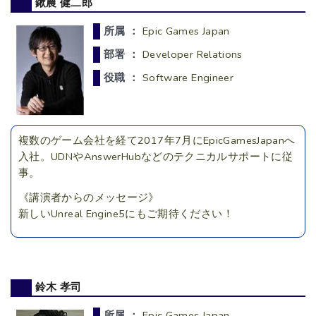
鍬農 健二郎
所属 ：
Epic Games Japan
部署 ：
Developer Relations
役職 ：
Software Engineer
複数のゲーム会社を経て2017年7月にEpicGamesJapanへ
入社。UDNやAnswerHubなどのテクニカルサポートに従
事。
《講演者からのメッセージ》
新しいUnreal Engine5にもご期待ください！
鈴木 孝司
所属 ：
Epic Games Japan