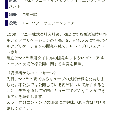
所属 ：
（株）ソニー・インタラクティブエンタテイン
メント
部署 ：
T開発課
役職 ：
toio ソフトウェアエンジニア
2009年ソニー株式会社入社後、R&Dにて画像認識技術を
用いたアプリケーションの開発、Sony Mobileにてモバイ
ルアプリケーションの開発を経て、toio™プロジェクト
へ参加。
現在はtoio™専用タイトルの開発キットやtoio™コア キ
ューブの技術仕様公開に関する開発を担当。
《講演者からのメッセージ》
先日、toio™の要であるキューブの技術仕様を公開しま
した。本公演では公開している内容について紹介すると
共に、デモを通して実際にキューブでどんなことができ
るのかを紹介します。
toio ™向けコンテンツの開発にご興味がある方はぜひお
越しください。