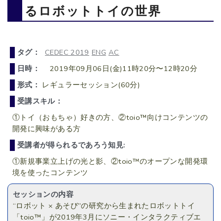
るロボットトイの世界
タグ：
CEDEC 2019
ENG
AC
日時：
2019年09月06日(金)11時20分〜12時20分
形式：
レギュラーセッション(60分)
受講スキル：
①トイ（おもちゃ）好きの方、②toio™向けコンテンツの
開発に興味がある方
受講者が得られるであろう知見:
①新規事業立上げの光と影、②toio™のオープンな開発環
境を使ったコンテンツ
セッションの内容
“ロボット × あそび”の研究から生まれたロボットトイ
「toio™」が2019年3月にソニー・インタラクティブエ