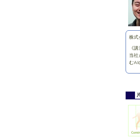
株式
《講
当社
むA