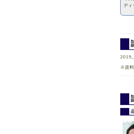
ディ
2019_
※資