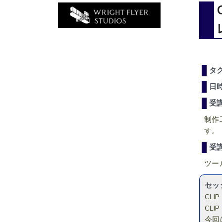
タ
日
受
制作
す。
受
ツー
セッ
CL
CL
今回は