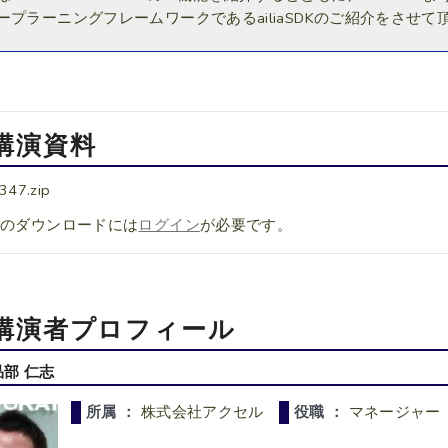
ープラーニングフレームワークであるailiaSDKのご紹介をさせて
講演資料
347.zip
料のダウンロードには
ログイン
が必要です。
講演者プロフィール
品部 仁志
所属 ：
株式会社アクセル
役職 ：
マネージャー