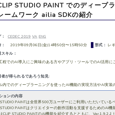
CLIP STUDIO PAINT でのディ
レームワーク ailia SDKの紹介
グ：
CEDEC 2019
VA
ENG
時：
2019年09月06日(金)14時50分〜15時50分
形式：
レギ
講スキル：
工程でのAI導入にご興味のある方やアプリ・ツールでのAI活用
講者が得られるであろう知見:
ル内でのディープラーニングを使ったAI機能の実現方法やAI実装
ションの内容
IP STUDIO PAINTは全世界500万ユーザーにご利用いただいて
IP STUDIO PAINTはクリエイターの創作活動を支援するためのA
CLIP STUDIO PAINTのAI機能を紹介するとともに、Ver.1.9