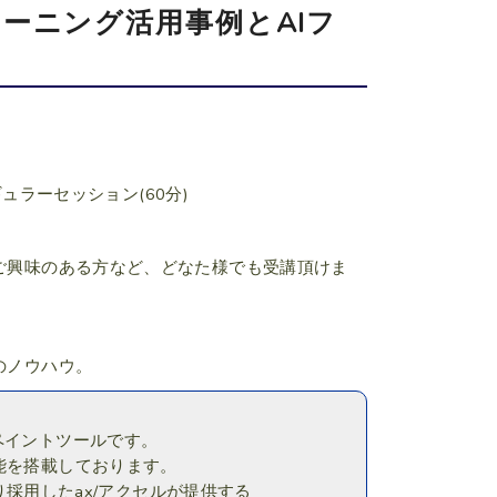
ープラーニング活用事例とAIフ
ュラーセッション(60分)
にご興味のある方など、どなた様でも受講頂けま
のノウハウ。
いるペイントツールです。
I機能を搭載しております。
.2より採用したax/アクセルが提供する