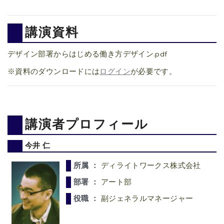
講演資料
デザイン部署からはじめる働き方デザイン.pdf
※資料のダウンロードには
ログイン
が必要です。
講演者プロフィール
今井 仁
所属 ：
ディライトワークス株式会社
部署 ：
アート部
役職 ：
副ジェネラルマネージャー