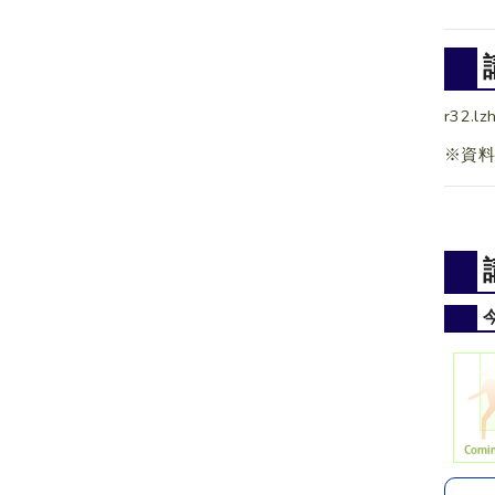
r32.lz
※資