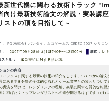
最新世代機に関わる技術トラック "Imag
者向け最新技術論文の解説・実装講座
リストの頂を目指して～
グ：
PG
株式会社バンダイナムコゲームス
CEDEC 2007
シリコン
時：
2007年09月28日(金)10時40分〜12時00分
形式：
レ
講スキル：
最新技術に対する熱い魂。
ションの内容
フィックスに関する最新の技術の紹介をします。いくつかの論文
景にある学術分野の全体的な流れとゲーム業界との関わりついて
の講演を聞けば、レンダリングの理解、実装に関する質的な転機
界に羽ばたくトップレンダリストへの道が開けるはずです（(注)