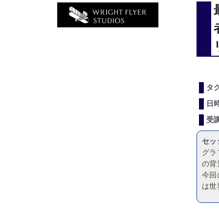
タ
日
受
セッ
グラ
の背
今回
は世