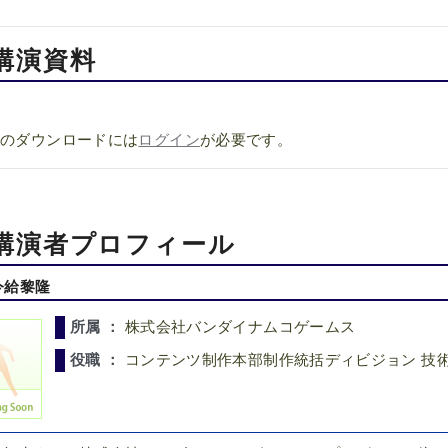
講演資料
h
料のダウンロードには
ログイン
が必要です。
講演者プロフィール
今給黎隆
所属 ：
株式会社バンダイナムコゲームス
役職 ：
コンテンツ制作本部制作統括ディビジョン 技