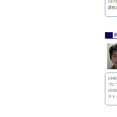
19
課程
19
づい
20
スト