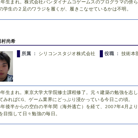
72年生まれ。株式会社バンダイナムコゲームスのプログラマの傍
の学生の２足のワラジを履くが、履きこなせているかは不明。
田村尚希
所属 ：
シリコンスタジオ株式会社
役職 ：
技術本
80年生まれ。東京大学大学院修士課程修了。元々建築の勉強を志
てみればCG、ゲーム業界にどっぷり浸かっている今日この頃。
06年後半からの空白の半年間（海外逃亡）を経て、2007年4月よ
を目指して日々勉強の毎日。