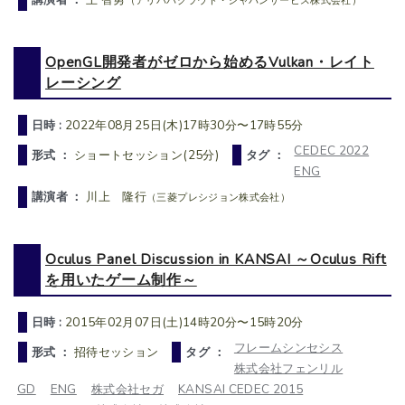
（アリババクラウド・ジャパンサービス株式会社）
OpenGL開発者がゼロから始めるVulkan・レイト
レーシング
日時 :
2022年08月25日(木)17時30分〜17時55分
CEDEC 2022
形式 ：
ショートセッション(25分)
タグ ：
ENG
講演者 ：
川上 隆行
（三菱プレシジョン株式会社）
Oculus Panel Discussion in KANSAI ～Oculus Rift
を用いたゲーム制作～
日時 :
2015年02月07日(土)14時20分〜15時20分
フレームシンセシス
形式 ：
招待セッション
タグ ：
株式会社フェンリル
GD
ENG
株式会社セガ
KANSAI CEDEC 2015