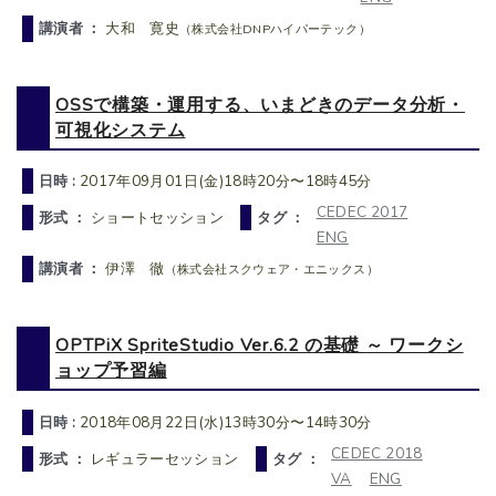
講演者 ：
大和 寛史
（株式会社DNPハイパーテック）
OSSで構築・運用する、いまどきのデータ分析・
可視化システム
日時 :
2017年09月01日(金)18時20分〜18時45分
CEDEC 2017
形式 ：
ショートセッション
タグ ：
ENG
講演者 ：
伊澤 徹
（株式会社スクウェア・エニックス）
OPTPiX SpriteStudio Ver.6.2 の基礎 ～ ワークシ
ョップ予習編
日時 :
2018年08月22日(水)13時30分〜14時30分
CEDEC 2018
形式 ：
レギュラーセッション
タグ ：
VA
ENG