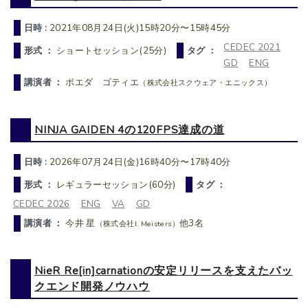
日時 :
2021年08月24日(火)15時20分〜15時45分
CEDEC 2021
形式 ：
ショートセッション(25分)
タグ ：
GD
ENG
講演者 ：
ボエダ ゴティエ
（株式会社スクウェア・エニックス）
NINJA GAIDEN 4の120FPS達成の道
日時 :
2026年07月24日(金)16時40分〜17時40分
形式 ：
レギュラーセッション(60分)
タグ ：
CEDEC 2026
ENG
VA
GD
講演者 ：
今井 星
他3名
（株式会社I. Meisters）
NieR Re[in]carnationの安定リリースを支えたバッ
クエンド開発ノウハウ