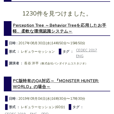
1230件を見つけました。
Perception Tree ～Behavior Treeを応用したお手
軽、柔軟な環境認識システム～
日時 :
2017年08月30日(水)14時50分〜15時50分
CEDEC 2017
形式 ：
レギュラーセッション
タグ ：
ENG
講演者 ：
長谷 洋平
（株式会社バンダイナムコスタジオ）
PC版特有のQA対応～『MONSTER HUNTER:
WORLD』の場合～
日時 :
2019年09月04日(水)16時30分〜17時30分
形式 ：
レギュラーセッション(60分)
タグ ：