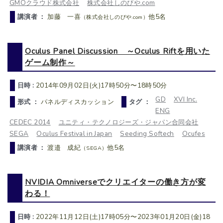
GMOクラウド株式会社
株式会社しのびや.com
講演者 ：
加藤 一喜
他5名
（株式会社しのびや.com）
Oculus Panel Discussion ～Oculus Riftを用いた
ゲーム制作～
日時 :
2014年09月02日(火)17時50分〜18時50分
GD
XVI Inc.
形式 ：
パネルディスカッション
タグ ：
ENG
CEDEC 2014
ユニティ・テクノロジーズ・ジャパン合同会社
SEGA
Oculus Festival in Japan
Seeding Softech
Ocufes
講演者 ：
渡邉 成紀
他5名
（SEGA）
NVIDIA Omniverseでクリエイターの働き方が変
わる！
日時 :
2022年11月12日(土)17時05分〜2023年01月20日(金)18