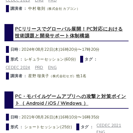
CEDEC 2019
ENG
PRD
講演者 ：
中村 敬則
（株式会社 カプコン）
PCリリースでグローバル展開！PC対応における
技術課題と開発サポート体制構築
日時 :
2024年08月22日(木)16時20分〜17時20分
形式 ：
レギュラーセッション(60分)
タグ ：
CEDEC 2024
PRD
ENG
講演者 ：
星野 瑠美子
他1名
（株式会社セガ）
PC・モバイルゲームアプリへの攻撃と対策ポイン
ト（ Android / iOS / Windows ）
日時 :
2021年08月26日(木)16時10分〜16時35分
CEDEC 2021
形式 ：
ショートセッション(25分)
タグ ：
ENG