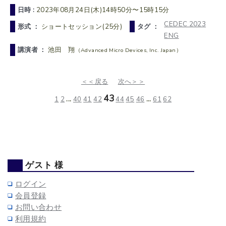
日時 :
2023年08月24日(木)14時50分〜15時15分
CEDEC 2023
形式 ：
ショートセッション(25分)
タグ ：
ENG
講演者 ：
池田 翔
（Advanced Micro Devices, Inc. Japan）
＜＜戻る
次へ＞＞
43
1
2
...
40
41
42
44
45
46
...
61
62
ゲスト 様
ログイン
会員登録
お問い合わせ
利用規約