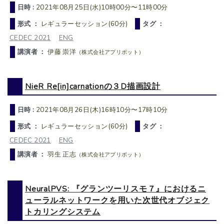
日時 :
2021年08月25日(水)10時00分〜11時00分
形式 ：
レギュラーセッション(60分)
タグ ：
CEDEC 2021
ENG
講演者 ：
伊藤 崇洋
（株式会社アプリボット）
NieR Re[in]carnationの３D描画設計
日時 :
2021年08月26日(木)16時10分〜17時10分
形式 ：
レギュラーセッション(60分)
タグ ：
CEDEC 2021
ENG
講演者 ：
羽生 正志
（株式会社アプリボット）
NeuralPVS: 『グランツーリスモ７』におけるニ
ューラルネットワークを用いた次世代オブジェク
トカリングシステム