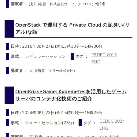
講演者 ：
浅井 維新
他1名
（株式会社ウェブテクノロジ）
OpenStack で運用する Private Cloud の泥臭い(リ
アル)な話
日時 :
2015年08月27日(木)13時30分〜14時30分
CEDEC 2015
形式 ：
レギュラーセッション
タグ ：
ENG
講演者 ：
大山裕泰
（グリー株式会社）
OpenKruiseGame: Kubernetesを活用したゲーム
サーバのコンテナ化技術のご紹介
日時 :
2024年08月23日(金)15時00分〜15時25分
CEDEC 2024
形式 ：
ショートセッション(25分)
タグ ：
ENG
講演者 ：
王 智勇