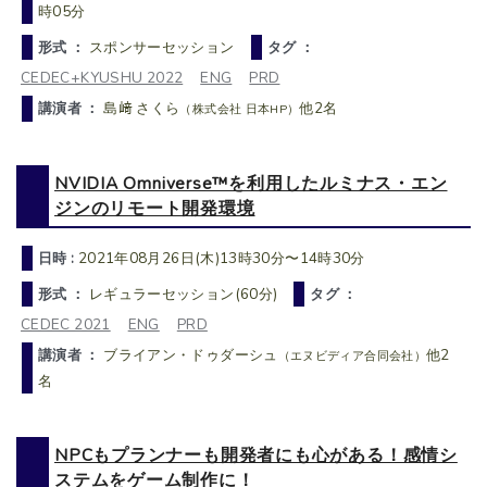
時05分
形式 ：
スポンサーセッション
タグ ：
CEDEC+KYUSHU 2022
ENG
PRD
講演者 ：
島﨑 さくら
他2名
（株式会社 日本HP）
NVIDIA Omniverse™を利用したルミナス・エン
ジンのリモート開発環境
日時 :
2021年08月26日(木)13時30分〜14時30分
形式 ：
レギュラーセッション(60分)
タグ ：
CEDEC 2021
ENG
PRD
講演者 ：
ブライアン・ドゥダーシュ
他2
（エヌビディア合同会社）
名
NPCもプランナーも開発者にも心がある！感情シ
ステムをゲーム制作に！