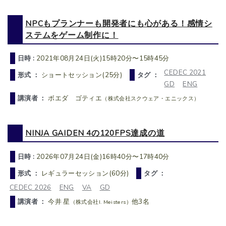
NPCもプランナーも開発者にも心がある！感情シ
ステムをゲーム制作に！
日時 :
2021年08月24日(火)15時20分〜15時45分
CEDEC 2021
形式 ：
ショートセッション(25分)
タグ ：
GD
ENG
講演者 ：
ボエダ ゴティエ
（株式会社スクウェア・エニックス）
NINJA GAIDEN 4の120FPS達成の道
日時 :
2026年07月24日(金)16時40分〜17時40分
形式 ：
レギュラーセッション(60分)
タグ ：
CEDEC 2026
ENG
VA
GD
講演者 ：
今井 星
他3名
（株式会社I. Meisters）