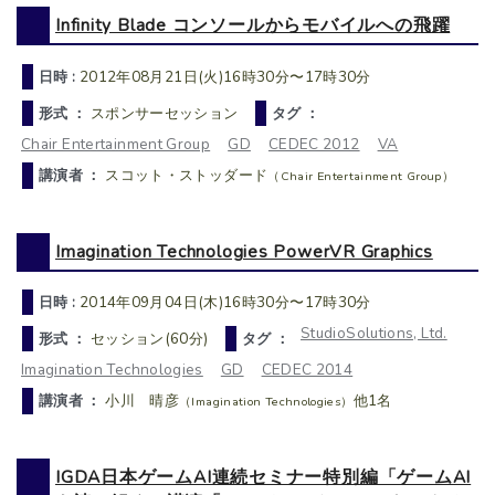
Infinity Blade コンソールからモバイルへの飛躍
日時 :
2012年08月21日(火)16時30分〜17時30分
形式 ：
スポンサーセッション
タグ ：
Chair Entertainment Group
GD
CEDEC 2012
VA
講演者 ：
スコット・ストッダード
（Chair Entertainment Group）
Imagination Technologies PowerVR Graphics
日時 :
2014年09月04日(木)16時30分〜17時30分
StudioSolutions, Ltd.
形式 ：
セッション(60分)
タグ ：
Imagination Technologies
GD
CEDEC 2014
講演者 ：
小川 晴彦
他1名
（Imagination Technologies）
IGDA日本ゲームAI連続セミナー特別編「ゲームAI