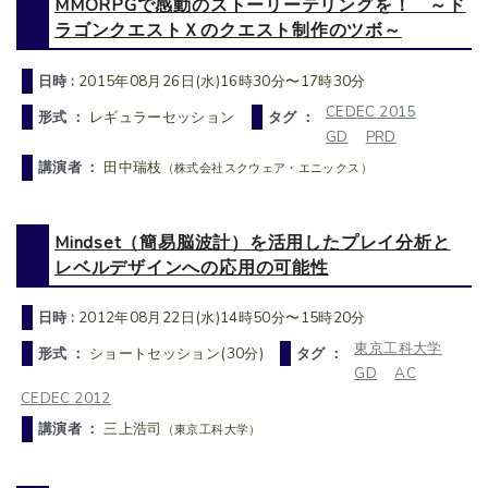
MMORPGで感動のストーリーテリングを！ ～ド
ラゴンクエストＸのクエスト制作のツボ～
日時 :
2015年08月26日(水)16時30分〜17時30分
CEDEC 2015
形式 ：
レギュラーセッション
タグ ：
GD
PRD
講演者 ：
田中瑞枝
（株式会社スクウェア・エニックス）
Mindset（簡易脳波計）を活用したプレイ分析と
レベルデザインへの応用の可能性
日時 :
2012年08月22日(水)14時50分〜15時20分
東京工科大学
形式 ：
ショートセッション(30分)
タグ ：
GD
AC
CEDEC 2012
講演者 ：
三上浩司
（東京工科大学）