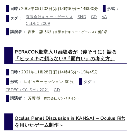
日時 :
2009年09月02日(水)13時30分〜14時30分
形式 ：
有限会社キュー・ゲームス
SND
GD
VA
タグ ：
CEDEC 2009
講演者 ：
吉田 謙太郎
他1名
（有限会社キュー・ゲームス）
PERACON殿堂入り経験者が（偉そうに）語る
「ヒラメキに頼らない!!『面白い』の考え方」
日時 :
2021年11月28日(日)14時45分〜15時45分
形式 ：
レギュラーセッション(60分)
タグ ：
CEDEC+KYUSHU 2021
GD
講演者 ：
芳賀 徹
（株式会社ガンバリオン）
Oculus Panel Discussion in KANSAI ～Oculus Rift
を用いたゲーム制作～