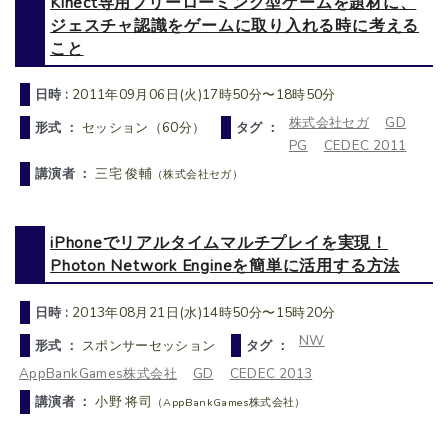
Kinect専用フリーローミング型ゲームを題材に、
ジェスチャ認識をゲームに取り入れる時に考える
こと
日時 :
2011年09月06日(火)17時50分〜18時50分
株式会社セガ
GD
形式 ：
セッション（60分）
タグ ：
PG
CEDEC 2011
講演者 ：
三宅 俊輔
（株式会社セガ）
iPhoneでリアルタイムマルチプレイを実現！
Photon Network Engineを簡単に活用する方法
日時 :
2013年08月21日(水)14時50分〜15時20分
NW
形式 ：
スポンサーセッション
タグ ：
AppBankGames株式会社
GD
CEDEC 2013
講演者 ：
小野 将司
（AppBankGames株式会社）