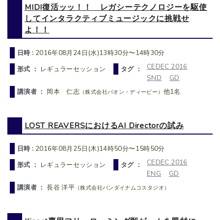
MIDI復活ッッ！！ レガシーテクノロジーを駆使
してインタラクティブミュージックに挑戦せ
よ！！
日時 :
2016年08月24日(水)13時30分〜14時30分
CEDEC 2016
形式 ：
レギュラーセッション
タグ ：
SND
GD
講演者 ：
岡本 仁志
他1名
（株式会社パオン・ディーピー）
LOST REAVERSにおけるAI Directorの試み
日時 :
2016年08月25日(木)14時50分〜15時50分
CEDEC 2016
形式 ：
レギュラーセッション
タグ ：
ENG
GD
講演者 ：
長谷 洋平
（株式会社バンダイナムコスタジオ）