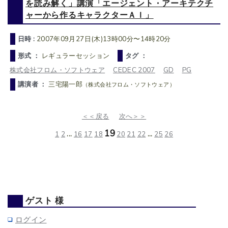
を読み解く」講演「エージェント・アーキテクチ
ャーから作るキャラクターＡＩ」
日時 :
2007年09月27日(木)13時00分〜14時20分
形式 ：
レギュラーセッション
タグ ：
株式会社フロム・ソフトウェア
CEDEC 2007
GD
PG
講演者 ：
三宅陽一郎
（株式会社フロム・ソフトウェア）
＜＜戻る
次へ＞＞
19
1
2
...
16
17
18
20
21
22
...
25
26
ゲスト 様
ログイン