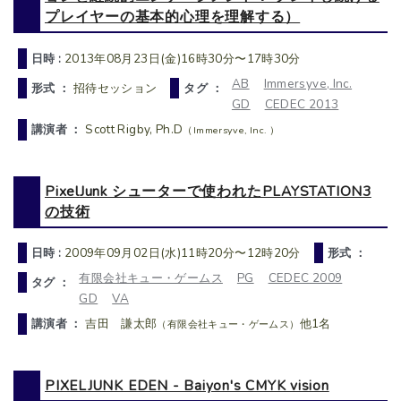
プレイヤーの基本的心理を理解する）
日時 :
2013年08月23日(金)16時30分〜17時30分
AB
Immersyve, Inc.
形式 ：
招待セッション
タグ ：
GD
CEDEC 2013
講演者 ：
Scott Rigby, Ph.D
（Immersyve, Inc. ）
PixelJunk シューターで使われたPLAYSTATION3
の技術
日時 :
2009年09月02日(水)11時20分〜12時20分
形式 ：
有限会社キュー・ゲームス
PG
CEDEC 2009
タグ ：
GD
VA
講演者 ：
吉田 謙太郎
他1名
（有限会社キュー・ゲームス）
PIXELJUNK EDEN - Baiyon's CMYK vision