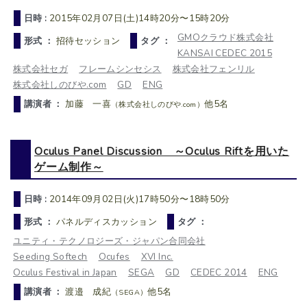
日時 :
2015年02月07日(土)14時20分〜15時20分
GMOクラウド株式会社
形式 ：
招待セッション
タグ ：
KANSAI CEDEC 2015
株式会社セガ
フレームシンセシス
株式会社フェンリル
株式会社しのびや.com
GD
ENG
講演者 ：
加藤 一喜
他5名
（株式会社しのびや.com）
Oculus Panel Discussion ～Oculus Riftを用いた
ゲーム制作～
日時 :
2014年09月02日(火)17時50分〜18時50分
形式 ：
パネルディスカッション
タグ ：
ユニティ・テクノロジーズ・ジャパン合同会社
Seeding Softech
Ocufes
XVI Inc.
Oculus Festival in Japan
SEGA
GD
CEDEC 2014
ENG
講演者 ：
渡邉 成紀
他5名
（SEGA）