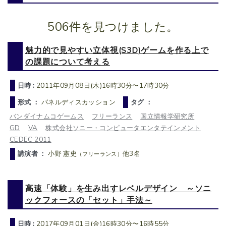
506件を見つけました。
魅力的で見やすい立体視(S3D)ゲームを作る上で
の課題について考える
日時 :
2011年09月08日(木)16時30分〜17時30分
形式 ：
パネルディスカッション
タグ ：
バンダイナムコゲームス
フリーランス
国立情報学研究所
GD
VA
株式会社ソニー・コンピュータエンタテインメント
CEDEC 2011
講演者 ：
小野 憲史
他3名
（フリーランス）
高速「体験」を生み出すレベルデザイン ～ソニ
ックフォースの「セット」手法～
日時 :
2017年09月01日(金)16時30分〜16時55分