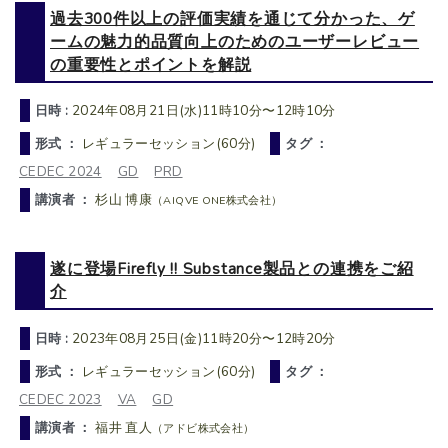
過去300件以上の評価実績を通じて分かった、ゲ
ームの魅力的品質向上のためのユーザーレビュー
の重要性とポイントを解説
日時 :
2024年08月21日(水)11時10分〜12時10分
形式 ：
レギュラーセッション(60分)
タグ ：
CEDEC 2024
GD
PRD
講演者 ：
杉山 博康
（AIQVE ONE株式会社）
遂に登場Firefly !! Substance製品との連携をご紹
介
日時 :
2023年08月25日(金)11時20分〜12時20分
形式 ：
レギュラーセッション(60分)
タグ ：
CEDEC 2023
VA
GD
講演者 ：
福井 直人
（アドビ株式会社）