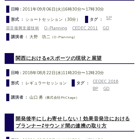
日時 :
2011年09月06日(火)16時30分〜17時30分
SP
形式 ：
ショートセッション（30分）
タグ ：
震災復興支援技術
O-Planning
CEDEC 2011
GD
講演者 ：
大野 功二
（O-Planning）
関西におけるeスポーツの現状と展望
日時 :
2018年08月22日(水)11時20分〜12時20分
CEDEC 2018
形式 ：
レギュラーセッション
タグ ：
BP
GD
講演者 ：
山口 勇
（株式会社PACkage）
開発後半にしわ寄せしない！効果音発注における
プランナー⇄サウンド間の連携の取り方