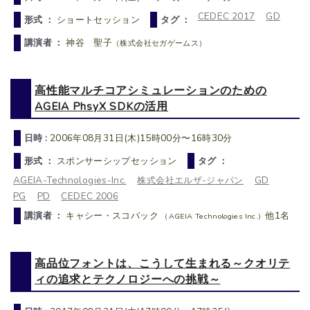
CEDEC 2017
GD
形式 ：
ショートセッション
タグ ：
講演者 ：
神谷 聖子
（株式会社セガゲームス）
高性能マルチコアシミュレーションのための
AGEIA PhsyX SDKの活用
日時 :
2006年08月31日(木)15時00分〜16時30分
形式 ：
スポンサーシップセッション
タグ ：
AGEIA-Technologies-Inc.
株式会社エルザ-ジャパン
GD
PG
PD
CEDEC 2006
講演者 ：
キャシー・スコバック
他1名
（AGEIA Technologies Inc.）
高品位フォントは、こうして生まれる～クオリテ
ィの追求とテクノロジーへの挑戦～