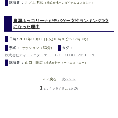
講演者 ：
川ノ上 哲規
（株式会社バンダイナムコスタジオ）
農園ホッコリーナがモバゲー女性ランキング1位
になった理由
日時 :
2011年09月06日(火)16時30分〜17時30分
形式 ：
セッション（60分）
タグ ：
株式会社ディー・エヌ・エー
GD
CEDEC 2011
PD
講演者 ：
山口 隆広
（株式会社ディー・エヌ・エー）
＜＜戻る
次へ＞＞
1
2
3
4
5
6
7
8
...
25
26