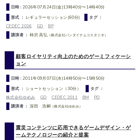
日時 :
2026年07月24日(金)13時40分〜14時40分
形式 ：
レギュラーセッション(60分)
タグ ：
CEDEC 2026
GD
BP
講演者 ：
柿沢 高弘
（株式会社バンダイナムコスタジオ）
顧客ロイヤリティ向上のためのゲーミフィケーシ
ョン
日時 :
2011年09月07日(水)14時50分〜15時50分
形式 ：
ショートセッション（30分）
タグ ：
株式会社ゆめみ
GD
CEDEC 2011
BM
PD
講演者 ：
深田 浩嗣
（株式会社ゆめみ）
震災コンテンツに応用できるゲームデザイン・ゲ
ームテクノロジーの紹介と提案