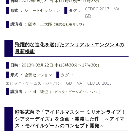
日時 :
2017年08月31日(木)17時00分〜17時25分
CEDEC 2017
VA
形式 ：
ショートセッション
タグ ：
GD
講演者 ：
阪本 圭太郎
（株式会社モリサワ）
飛躍的な進化を遂げたアンリアル・エンジン４の
最新機能
日時 :
2013年08月22日(木)16時30分〜17時30分
形式 ：
協賛セッション
タグ ：
エピック・ゲームズ・ジャパン
GD
VA
CEDEC 2013
講演者 ：
下田 純也
（エピック・ゲームズ・ジャパン）
顧客志向で「アイドルマスター ミリオンライブ！
シアターデイズ」を企画・開発した件 ～アイマ
ス・モバイルゲームのコンセプト開発～