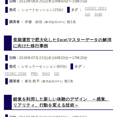
日時 :
2022年08月25日(木)14時50分〜15時15分
CEDEC 2022
形式 ：
ショートセッション(25分)
タグ ：
GD
SND
講演者 ：
伊藤 由佳
他1名
（株式会社WFS）
長期運営で肥大化したExcelマスターデータの解消
に向けた移行事例
日時 :
2026年07月23日(木)16時20分〜17時20分
形式 ：
レギュラーセッション(60分)
タグ ：
CEDEC 2026
PRD
ENG
GD
講演者 ：
麻生 航平
他1名
（株式会社WFS）
錯覚を利用した新しい体験のデザイン ～感覚、
リアリティ、行動を変える技術～