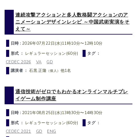
連続攻撃アクションと多人数格闘アクションのア
ニメーションデザインレシピ ～中国武術実演をそ
えて～
日時 :
2026年07月22日(水)11時10分〜12時10分
形式 ：
レギュラーセッション(60分)
タグ ：
CEDEC 2026
VA
GD
講演者 ：
石黒 正隆
他1名
（個人）
通信技術がゼロでもわかるオンラインマルチプレ
イゲーム制作講座
日時 :
2021年08月25日(水)13時30分〜14時30分
形式 ：
レギュラーセッション(60分)
タグ ：
CEDEC 2021
GD
ENG