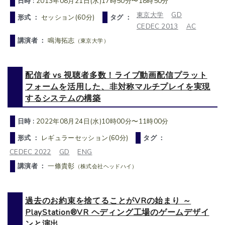
日時 :
2013年08月21日(水)17時50分〜18時50分
東京大学
GD
形式 ：
セッション(60分)
タグ ：
CEDEC 2013
AC
講演者 ：
鳴海拓志
（東京大学）
配信者 vs 視聴者多数！ライブ動画配信プラット
フォームを活用した、非対称マルチプレイを実現
するシステムの構築
日時 :
2022年08月24日(水)10時00分〜11時00分
形式 ：
レギュラーセッション(60分)
タグ ：
CEDEC 2022
GD
ENG
講演者 ：
一條貴彰
（株式会社ヘッドハイ）
過去のお約束を捨てることがVRの始まり ～
PlayStation®VR ヘディング工場のゲームデザイ
ンと演出