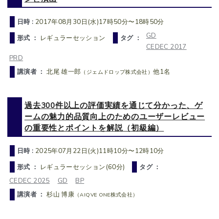
日時 :
2017年08月30日(水)17時50分〜18時50分
GD
形式 ：
レギュラーセッション
タグ ：
CEDEC 2017
PRD
講演者 ：
北尾 雄一郎
他1名
（ジェムドロップ株式会社）
過去300件以上の評価実績を通じて分かった、ゲ
ームの魅力的品質向上のためのユーザーレビュー
の重要性とポイントを解説（初級編）
日時 :
2025年07月22日(火)11時10分〜12時10分
形式 ：
レギュラーセッション(60分)
タグ ：
CEDEC 2025
GD
BP
講演者 ：
杉山 博康
（AIQVE ONE株式会社）